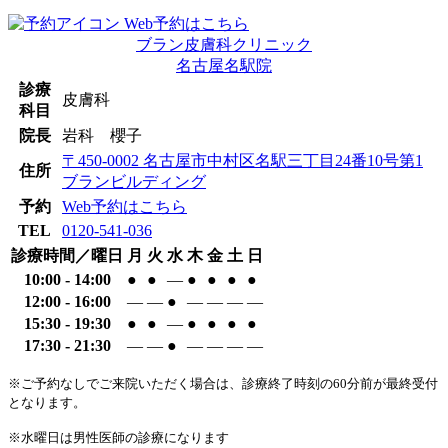
Web予約はこちら
ブラン皮膚科クリニック
名古屋名駅院
診療
皮膚科
科目
院長
岩科 櫻子
〒450-0002
名古屋市中村区名駅三丁目24番10号第1
住所
ブランビルディング
予約
Web予約はこちら
TEL
0120-541-036
診療時間／曜日
月
火
水
木
金
土
日
10:00 - 14:00
●
●
―
●
●
●
●
12:00 - 16:00
―
―
●
―
―
―
―
15:30 - 19:30
●
●
―
●
●
●
●
17:30 - 21:30
―
―
●
―
―
―
―
※ご予約なしでご来院いただく場合は、診療終了時刻の60分前が最終受付
となります。
※水曜日は男性医師の診療になります