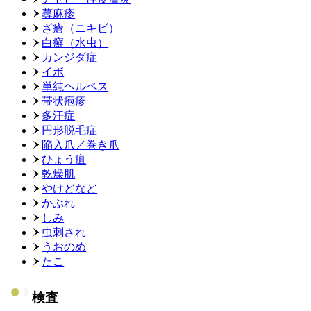
蕁麻疹
ざ瘡（ニキビ）
白癬（水虫）
カンジダ症
イボ
単純ヘルペス
帯状疱疹
多汗症
円形脱毛症
陥入爪／巻き爪
ひょう疽
乾燥肌
やけどなど
かぶれ
しみ
虫刺され
うおのめ
たこ
検査