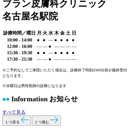
ブラン皮膚科クリニック
名古屋名駅院
診療時間／曜日
月
火
水
木
金
土
日
10:00 - 14:00
●
●
―
●
●
●
●
12:00 - 16:00
―
―
●
―
―
―
―
15:30 - 19:30
●
●
―
●
●
●
●
17:30 - 21:30
―
―
●
―
―
―
―
※ご予約なしでご来院いただく場合は、診療終了時刻の60分前が最終受付
となります。
※水曜日は男性医師の診療になります
Information
お知らせ
すべて見る
１つ戻る
１つ進む