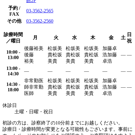
館2F
予約 /
03-3562-2565
FAX
その他
03-3562-2560
診療時間
日
月
火
水
木
金
土
／曜日
祝
後藤裕美
松坂美
松坂美
松坂美
加藤卓
10:00 -
後藤
貴
松坂
貴
松坂
貴
松坂
浩
加藤
―
―
13:00
裕美
美貴
美貴
美貴
卓浩
13:00 -
―
―
―
―
―
―
―
14:30
非常勤医
松坂美
松坂美
松坂美
加藤卓
14:30 -
師
非常勤
貴
松坂
貴
松坂
貴
松坂
浩
加藤
―
―
18:00
医師
美貴
美貴
美貴
卓浩
休診日
土曜・日曜・祝日
初診の方は、診察終了の10分前までにお越しください。
診療日・診療時間が変更となる可能性もございます。事前に