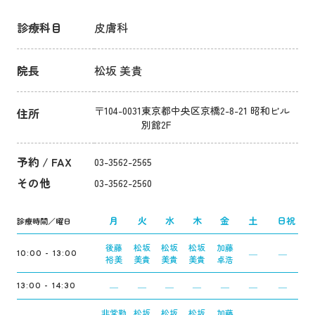
診療科目
皮膚科
院長
松坂 美貴
〒104-0031
東京都中央区京橋2-8-21 昭和ビル
住所
別館2F
予約 / FAX
03-3562-2565
その他
03-3562-2560
月
火
水
木
金
土
日祝
診療時間／曜日
後藤
松坂
松坂
松坂
加藤
―
―
10:00 - 13:00
裕美
美貴
美貴
美貴
卓浩
―
―
―
―
―
―
―
13:00 - 14:30
非常勤
松坂
松坂
松坂
加藤